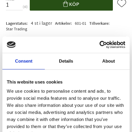
Lägg ti
KÖP
st
4 st i lager
Lagerstatus
Artikelnr
601-01
Tillverkare
Star Trading
Fri frakt över 995kr
Snabba leveranser
Enkel betalning med Klarna
Consent
Details
About
BESKRIVNING
This website uses cookies
We use cookies to personalise content and ads, to
provide social media features and to analyse our traffic.
Decorini minikrans med en diameter av 20 cm har
We also share information about your use of our site with
flera små dekorationskulor i olika storlek och
our social media, advertising and analytics partners who
kulörer monterade över kransen. Med 20
may combine it with other information that you’ve
varmvita ljuspunkter lyser den vackert upp som
provided to them or that they’ve collected from your use
en liten krans på en vägg eller till dekoration ihop