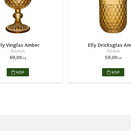
lly Vinglas Amber
Elly Dricksglas A
8x14cm
7x10cm
69,00
59,00
KR
KR
KÖP
KÖP