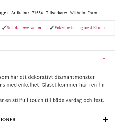
lager
Artikelnr
71654
Tillverkare
Wikholm Form
Snabba leveranser
Enkel betalning med Klarna
s som har ett dekorativt diamantmönster
s med enkelhet. Glaset kommer här i en fin
.
r en stilfull touch till både vardag och fest.
TIONER