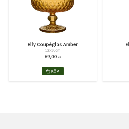
Elly Coupéglas Amber
E
12x10cm
69,00
KR
KÖP