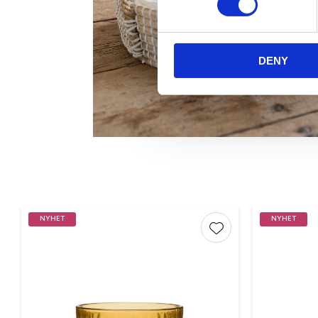
DENY
NYHET
NYHET
Lägg till i favorite