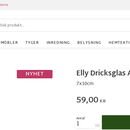
larna
MÖBLER
TYGER
INREDNING
BELYSNING
HEMTEXTI
Elly Dricksglas
NYHET
7x10cm
59,00
KR
Antal
st