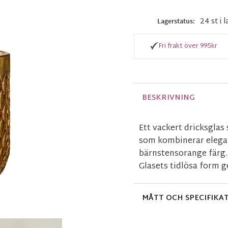
24 st i 
Lagerstatus
Fri frakt över 995kr
BESKRIVNING
Ett vackert dricksgla
som kombinerar elegan
bärnstensorange färg
Glasets tidlösa form ge
MÅTT OCH SPECIFIKA