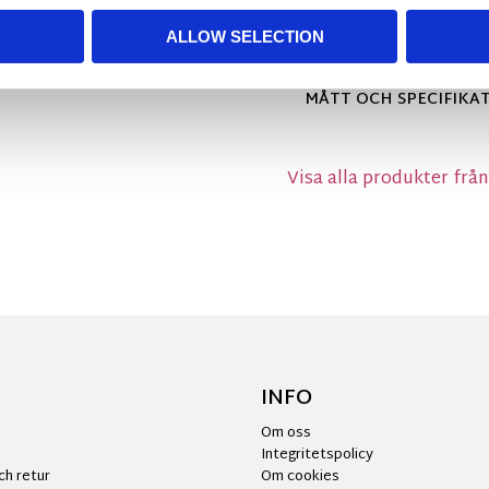
skapa en känsla av bå
med multiband som ger
ALLOW SELECTION
MÅTT OCH SPECIFIKA
Visa alla produkter frå
INFO
Om oss
Integritetspolicy
ch retur
Om cookies