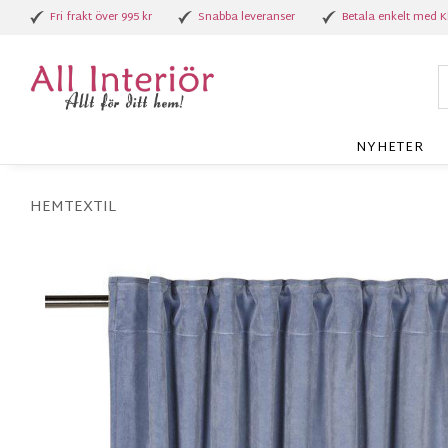
Fri frakt över 995 kr
Snabba leveranser
Betala enkelt med K
NYHETER
HEMTEXTIL