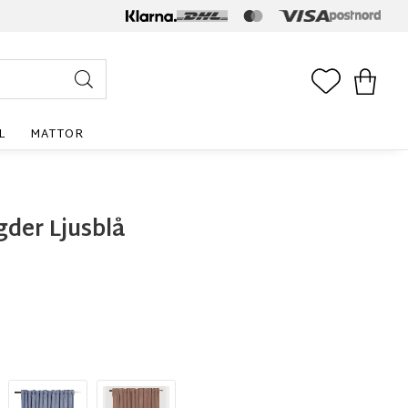
FAVORITE
KUNDV
L
MATTOR
gder Ljusblå