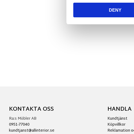
DENY
KONTAKTA OSS
HANDLA
Ra:s Möbler AB
Kundtjänst
0951-77040
Köpvillkor
kundtjanst@allinterior.se
Reklamation o