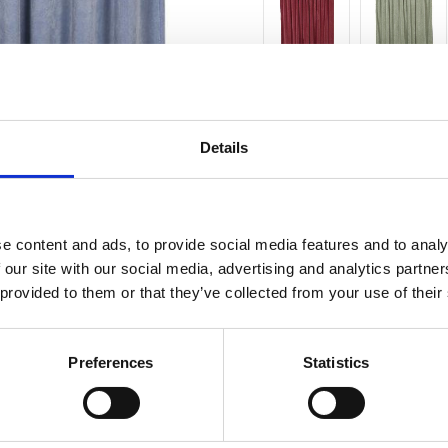
Antal
st
Details
3 st i la
Lagerstatus
Fri frakt över 995kr
e content and ads, to provide social media features and to analy
 our site with our social media, advertising and analytics partn
 provided to them or that they’ve collected from your use of their
BESKRIVNING
Preferences
Statistics
En sammetsgardin i en 
ger den ett tidlöst och
och naturligt, formas