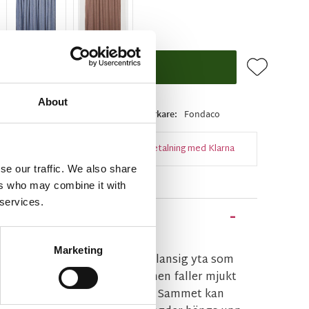
Lägg till i f
KÖP
About
ger
Artikelnr
240147-550-50
Tillverkare
Fondaco
Snabba leveranser
Enkel betalning med Klarna
se our traffic. We also share
ers who may combine it with
 services.
Marketing
fin ljusblå färg med en lätt glansig yta som
 sofistikerat utseende. Gardinen faller mjukt
 av tygets tyngd och karaktär. Sammet kan