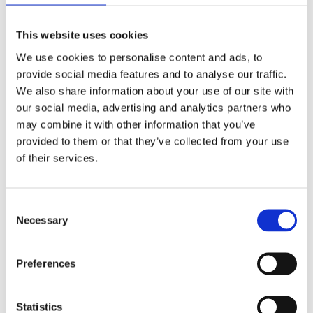
Antal
Lägg ti
KÖP
st
This website uses cookies
We use cookies to personalise content and ads, to
3 st i lager
Lagerstatus
Artikelnr
240147-888-30
Tillverkare
provide social media features and to analyse our traffic.
Fondaco
We also share information about your use of our site with
our social media, advertising and analytics partners who
Fri frakt över 995kr
may combine it with other information that you’ve
Snabba leveranser
Enkel betalning med Klarna
provided to them or that they’ve collected from your use
of their services.
Consent
BESKRIVNING
Necessary
Selection
En sammetsgardin i en fin rosa färg med en lätt
Preferences
glansig yta som ger den ett tidlöst och
sofistikerat utseende. Gardinen faller mjukt och
naturligt, formas av tygets tyngd och karaktär.
Statistics