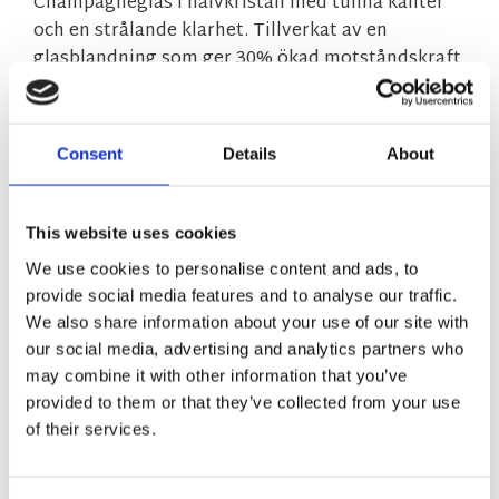
Champagneglas i halvkristall med tunna kanter
och en strålande klarhet. Tillverkat av en
glasblandning som ger 30% ökad motståndskraft
mot brott. Helt bly- och tungmetallfritt, vilket
gör det 100% återvinningsbart. XLT-
behandlingen på fotens yta skyddar mot nötning
Consent
Details
About
och säkerställer långvarig hållbarhet.
This website uses cookies
MÅTT OCH SPECIFIKATIONER
We use cookies to personalise content and ads, to
provide social media features and to analyse our traffic.
Visa alla produkter från Exxent AB
We also share information about your use of our site with
our social media, advertising and analytics partners who
may combine it with other information that you’ve
RELATERADE PRODUKTER
provided to them or that they’ve collected from your use
of their services.
NYHET
NYHET
Lägg till i favoriter
Lägg till 