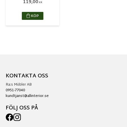
119,00
KR
KÖP
KONTAKTA OSS
Ra:s Möbler AB
0951-77040
kundtjanst@allinterior.se
FÖLJ OSS PÅ