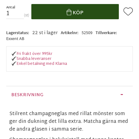
Antal
Lägg ti
KÖP
st
22 st i lager
Lagerstatus
Artikelnr
52509
Tillverkare
Exxent AB
Fri frakt över 995kr
Snabba leveranser
Enkel betalning med Klarna
BESKRIVNING
Stilrent champagneglas med rillat mönster som
ger din dukning det lilla extra. Matcha gärna med
de andra glasen i samma serie.