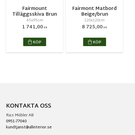
Fairmount
Fairmont Matbord
Tilläggsskiva Brun
Beige/brun
45x95cm
120x120cm
1 741,00
8 725,00
KR
KR
KÖP
KÖP
KONTAKTA OSS
Ra:s Möbler AB
0951-77040
kundtjanst@allinterior.se