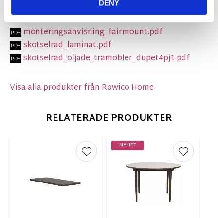
DENY
monteringsanvisning_fairmount.pdf
skotselrad_laminat.pdf
skotselrad_oljade_tramobler_dupet4pj1.pdf
Visa alla produkter från Rowico Home
RELATERADE PRODUKTER
NYHET
Lägg till i favoriter
Lägg till 