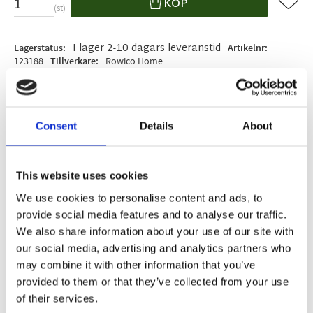
KÖP
st
I lager 2-10 dagars leveranstid
Lagerstatus
Artikelnr
123188
Tillverkare
Rowico Home
Fri hemleverans över 995kr
Snabba leveranser
Enkel betalning med Klarna
Consent
Details
About
This website uses cookies
BESKRIVNING
We use cookies to personalise content and ads, to
provide social media features and to analyse our traffic.
Fairmount är ett elegant matbord i brun ek med
We also share information about your use of our site with
en nätt och luftig design. Bordsskivan är i
our social media, advertising and analytics partners who
slitstarkt högtryckslaminat, vilket gör den
may combine it with other information that you’ve
reptålig och motståndskraftig mot väta – perfekt
provided to them or that they’ve collected from your use
för både livet i vardagen och festliga
of their services.