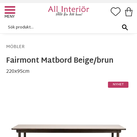
FAVORI
KUN
Meny
MÖBLER
Fairmont Matbord Beige/brun
220x95cm
NYHET