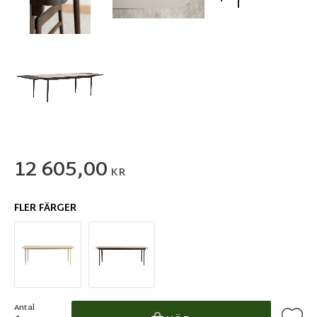
12 605,00
KR
FLER FÄRGER
Antal
Lägg ti