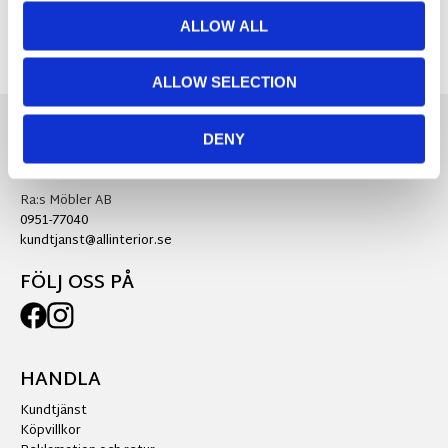
ALLOW ALL
ALLOW SELECTION
DENY
KONTAKTA OSS
Ra:s Möbler AB
0951-77040
kundtjanst@allinterior.se
FÖLJ OSS PÅ
HANDLA
Kundtjänst
Köpvillkor