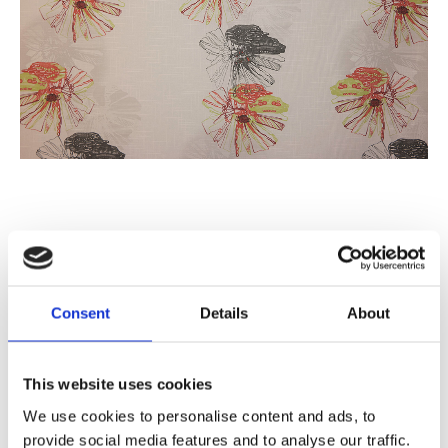
Nedsatt pris:
60
KR/M
Ordinarie pris:
119
KR/M
Consent
Details
About
Antal
Lägg ti
KÖP
This website uses cookies
m
We use cookies to personalise content and ads, to
provide social media features and to analyse our traffic.
5.7 m i lager
Lagerstatus
Artikelnr
5822-00-43
Tillverkare