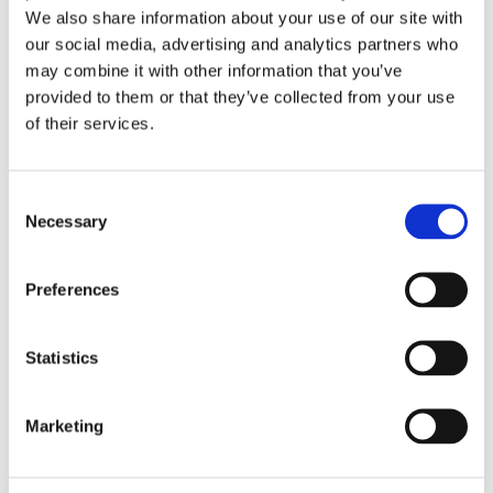
Gunnar Winter
We also share information about your use of our site with
our social media, advertising and analytics partners who
Fri frakt över 995kr
may combine it with other information that you’ve
Snabba leveranser
provided to them or that they’ve collected from your use
Enkel betalning med Klarna
of their services.
Consent
BESKRIVNING
Necessary
Selection
Otroligt snygg metervara i vitt med stora ljuvliga
Preferences
blommor i svart, orange och grönt.
Statistics
MÅTT OCH SPECIFIKATIONER
Marketing
Visa alla produkter från Gunnar Winter