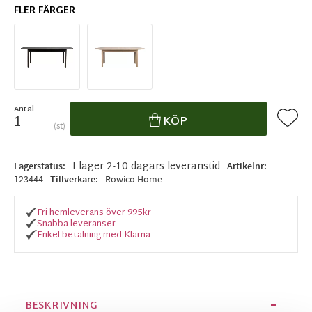
FLER FÄRGER
Antal
Lägg ti
KÖP
st
I lager 2-10 dagars leveranstid
Lagerstatus
Artikelnr
123444
Tillverkare
Rowico Home
Fri hemleverans över 995kr
Snabba leveranser
Enkel betalning med Klarna
BESKRIVNING