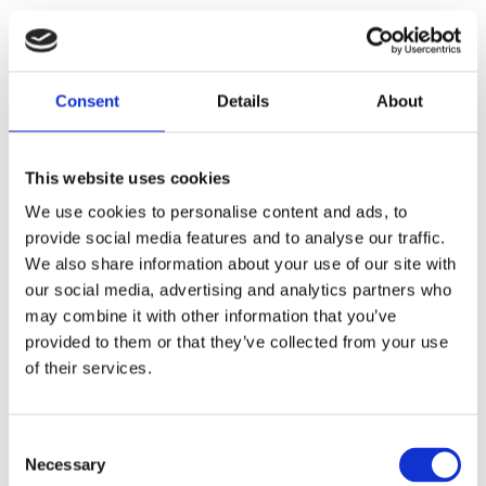
Gifford är ett ovalt matbord i brunoljad
semimassiv ek med ett tydligt formspråk och ett
Consent
Details
About
högt designvärde. Den ovala bordsskivan skapar
ett mjukt och inbjudande uttryck där träets
naturliga struktur och färgtoner får ta plats. Den
This website uses cookies
bearbetade ytan lyfter fram ekens variationer
We use cookies to personalise content and ads, to
och ger bordet en varm och levande karaktär som
provide social media features and to analyse our traffic.
känns lika modern som tidlös. Att bordsskivan
We also share information about your use of our site with
även är semimassiv innebär att toppen består av
our social media, advertising and analytics partners who
3 mm massiv ekfaner.
may combine it with other information that you’ve
provided to them or that they’ve collected from your use
Designens balans mellan raka och rundade linjer
of their services.
ger Gifford ett harmoniskt och elegant uttryck.
De rundade benen bidrar till ett mjukt formspråk
och skapar en stabil helhet som samtidigt känns
Consent
visuellt lätt. Kombinationen av den ovala
Necessary
Selection