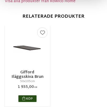
Visa alla produkter från Rowico Home
RELATERADE PRODUKTER
Lägg till i favoriter
Gifford
Iläggsskiva Brun
50x105cm
1 935,00
KR
KÖP