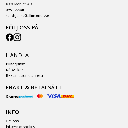
Ra:s Möbler AB
0951-77040
kundtjanst@allinterior.se
FÖLJ OSS PÅ
HANDLA
Kundtjänst
Köpvillkor
Reklamation och retur
FRAKT & BETALSÄTT
INFO
Om oss
Integritetspolicy