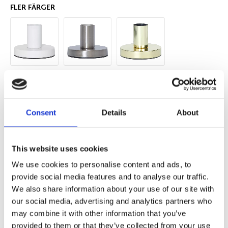
FLER FÄRGER
Antal
Lägg ti
KÖP
st
Consent
Details
About
9 st i lager
Lagerstatus
Artikelnr
297-04
Tillverkare
Star Trading
This website uses cookies
Fri frakt över 995kr
Snabba leveranser
We use cookies to personalise content and ads, to
Enkel betalning med Klarna
provide social media features and to analyse our traffic.
We also share information about your use of our site with
our social media, advertising and analytics partners who
may combine it with other information that you’ve
BESKRIVNING
provided to them or that they’ve collected from your use