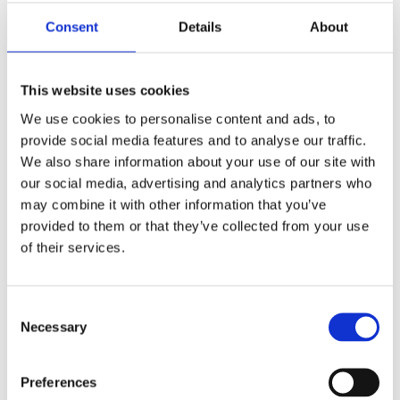
FLER FÄRGER
Consent
Details
About
This website uses cookies
We use cookies to personalise content and ads, to
Lägg till i favoriter
provide social media features and to analyse our traffic.
We also share information about your use of our site with
BEVAKA
our social media, advertising and analytics partners who
may combine it with other information that you’ve
Slutsåld
Lagerstatus
Artikelnr
700-07
Tillverkare
provided to them or that they’ve collected from your use
Star Trading
of their services.
Fri frakt över 995kr
Snabba leveranser
Consent
Enkel betalning med Klarna
Necessary
Selection
Preferences