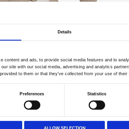
Antal
st
Details
1 st 
Lagerstatus
Fri frakt över 995kr
e content and ads, to provide social media features and to analy
 our site with our social media, advertising and analytics partn
 provided to them or that they’ve collected from your use of their
BESKRIVNING
Preferences
Statistics
Stilren rund filttable
och snöflingor, passar
utmärkt som julduk på
ALLOW SELECTION