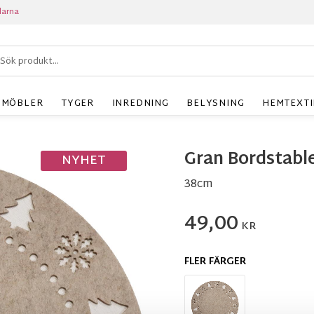
larna
MÖBLER
TYGER
INREDNING
BELYSNING
HEMTEXTI
Gran Bordstable
NYHET
38cm
49,00
KR
FLER FÄRGER