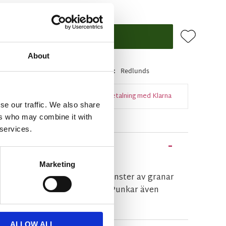
Lägg till i f
KÖP
About
i lager
Artikelnr
26642
Tillverkare
Redlunds
Snabba leveranser
Enkel betalning med Klarna
se our traffic. We also share
ers who may combine it with
 services.
Marketing
tt i en snygg linnefärg med mönster av granar
 för vinterns alla dukningar. Punkar även
 ett mindre bord.
ALLOW ALL