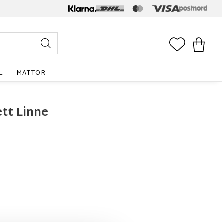
FAVORITE
KUNDV
L
MATTOR
tt Linne