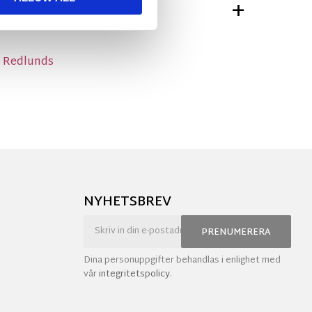
TIONER
n Redlunds
NYHETSBREV
PRENUMERERA
Dina personuppgifter behandlas i enlighet med
vår
integritetspolicy
.