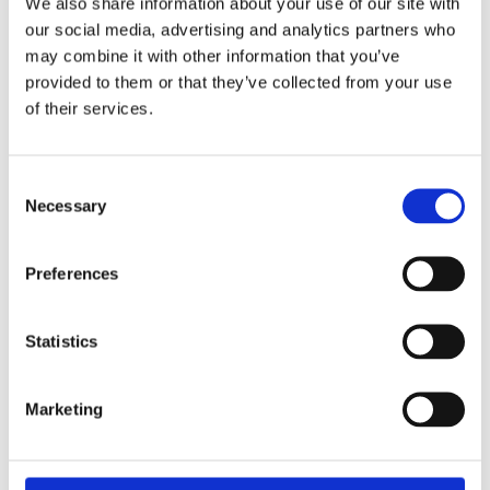
We also share information about your use of our site with
our social media, advertising and analytics partners who
may combine it with other information that you’ve
provided to them or that they’ve collected from your use
of their services.
Antal
Lägg ti
KÖP
st
Consent
Necessary
Selection
I lager 2-10 dagars leveranstid
Lagerstatus
Artikelnr
119908
Tillverkare
Rowico Home
Preferences
Fri hemleverans över 995kr
Snabba leveranser
Enkel betalning med Klarna
Statistics
Marketing
BESKRIVNING