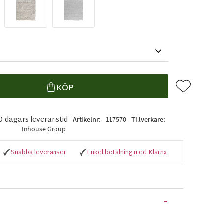
Lägg till i f
KÖP
10 dagars leveranstid
Artikelnr
117570
Tillverkare
Inhouse Group
Snabba leveranser
Enkel betalning med Klarna