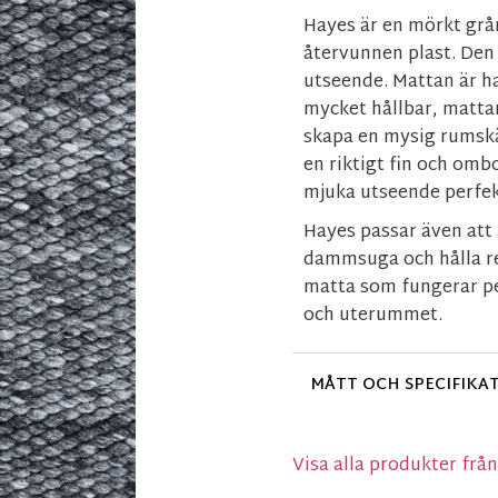
Hayes är en mörkt grå
återvunnen plast. Den 
utseende. Mattan är h
mycket hållbar, mattan
skapa en mysig rumskän
en riktigt fin och om
mjuka utseende perfek
Hayes passar även att 
dammsuga och hålla ren
matta som fungerar p
och uterummet.
MÅTT OCH SPECIFIKA
Visa alla produkter frå