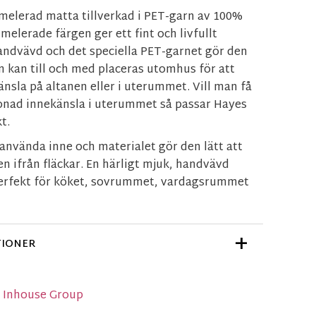
melerad matta tillverkad i PET-garn av 100%
melerade färgen ger ett fint och livfullt
andvävd och det speciella PET-garnet gör den
 kan till och med placeras utomhus för att
sla på altanen eller i uterummet. Vill man få
bonad innekänsla i uterummet så passar Hayes
t.
använda inne och materialet gör den lätt att
 ifrån fläckar. En härligt mjuk, handvävd
erfekt för köket, sovrummet, vardagsrummet
TIONER
n Inhouse Group