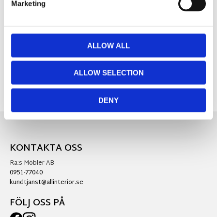
Marketing
Mått:
Ø11 x H30 cm
Material:
Plåt
ALLOW ALL
Visa alla produkter från Strömshaga
ALLOW SELECTION
DENY
KONTAKTA OSS
Ra:s Möbler AB
0951-77040
kundtjanst@allinterior.se
FÖLJ OSS PÅ