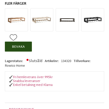
FLER FÄRGER
Lägg till i favoriter
BEVAKA
Slutsåld
Lagerstatus
Artikelnr
134320
Tillverkare
Rowico Home
Fri hemleverans över 995kr
Snabba leveranser
Enkel betalning med Klarna