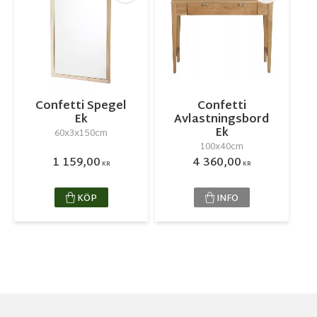
Confetti Spegel
Confetti
Ek
Avlastningsbord
Ek
60x3x150cm
100x40cm
1 159,00
4 360,00
KR
KR
KÖP
INFO