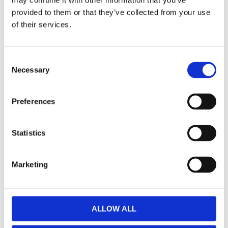
may combine it with other information that you’ve
provided to them or that they’ve collected from your use
of their services.
Confetti Bänk Ek -
Confetti Bänk Ek -
Svart
Svart
Consent
70x35x45cm
106x35x45cm
Necessary
Selection
3 875,00
5 815,00
KR
KR
KÖP
KÖP
Preferences
Statistics
Lägg till i favoriter
Lägg till 
Marketing
ALLOW ALL
Confetti
Confetti