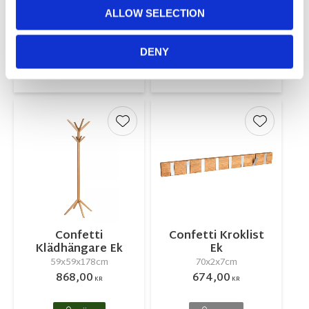
Golvspegel Ek
Hatthylla Ek
ALLOW SELECTION
60x3x150cm
80x30x17cm
1 741,00
1 060,00
KR
KR
DENY
INFO
INFO
Lägg till i favoriter
Lägg till 
Confetti
Confetti Kroklist
Klädhängare Ek
Ek
59x59x178cm
70x2x7cm
868,00
674,00
KR
KR