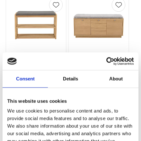
Lägg till i favoriter
Lägg till 
Confetti Bänk Ek
Confetti Bänk Ek -
Ljusgrå
80x30x52cm
106x35x45cm
1 840,00
5 815,00
KR
KR
Consent
Details
About
KÖP
KÖP
This website uses cookies
We use cookies to personalise content and ads, to
Lägg till i favoriter
Lägg till 
provide social media features and to analyse our traffic.
We also share information about your use of our site with
our social media, advertising and analytics partners who