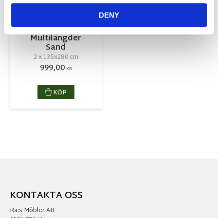
DENY
James
Multilängder
Sand
2 x 135x280 cm
999,00
KR
KÖP
KONTAKTA OSS
Ra:s Möbler AB