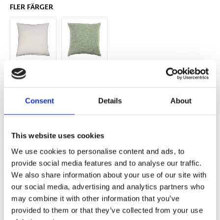
FLER FÄRGER
Antal
Lägg ti
KÖP
st
Consent
Details
About
2 st i lager
Lagerstatus
Artikelnr
27564
Tillverkare
Redlunds
This website uses cookies
Fri frakt över 995kr
We use cookies to personalise content and ads, to
Snabba leveranser
provide social media features and to analyse our traffic.
Enkel betalning med Klarna
We also share information about your use of our site with
our social media, advertising and analytics partners who
may combine it with other information that you’ve
provided to them or that they’ve collected from your use
BESKRIVNING