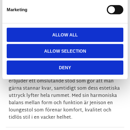
De massiva träbenen i brun ek framhäver det
gedigna hantverket bakom möbeln och ger en
Marketing
uttrycksfull kontrast till den mjuka klädseln.
Träets naturliga struktur tillför värme och
förankrar designen i en tidlös materialitet,
ALLOW ALL
samtidigt som benen ger stabilitet och ett
visuellt lyft åt fåtöljen.
ALLOW SELECTION
Jenison är designad för att bli en självklar plats
att sjunka ner i, oavsett om den placeras i ett
DENY
vardagsrum, ett sovrum eller en loungeyta. Den
erbjuder ett omslutande stöd som gör att man
gärna stannar kvar, samtidigt som dess estetiska
uttryck lyfter hela rummet. Med sin harmoniska
balans mellan form och funktion är Jenison en
loungestol som förenar komfort, kvalitet och
tidlös stil i en vacker helhet.