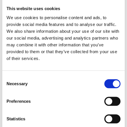
Fri hemleverans över 995kr
Snabba leveranser
This website uses cookies
Enkel betalning med Klarna
We use cookies to personalise content and ads, to
provide social media features and to analyse our traffic.
We also share information about your use of our site with
our social media, advertising and analytics partners who
BESKRIVNING
may combine it with other information that you’ve
provided to them or that they’ve collected from your use
Jenison är en loungestol i ljusbeige textil har en
of their services.
stark karaktär och ett formspråk som omedelbart
fångar uppmärksamheten. Dess generösa
proportioner och mjukt rundade linjer bildar en
Consent
Necessary
inbjudande siluett som både känns samtida och
Selection
bär drag av klassisk designtradition. Varje kurva
är noggrant avvägd för att skapa ett harmoniskt
Preferences
helhetsintryck som känns lika behagligt för ögat
som för kroppen.
Statistics