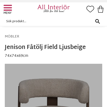
FAVORI
KUN
Meny
MÖBLER
Jenison Fåtölj Field Ljusbeige
74x74x69cm