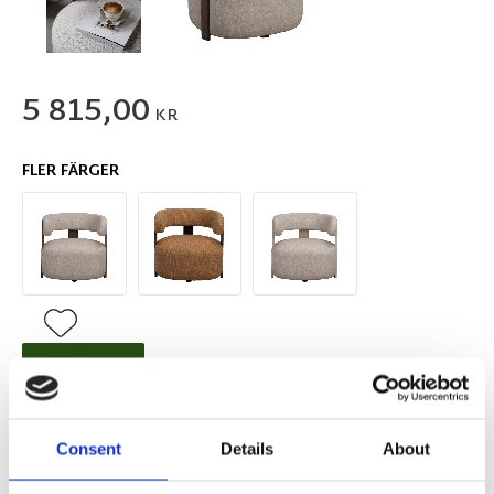
5 815,00
KR
FLER FÄRGER
Lägg till i favoriter
BEVAKA
Slutsåld
Lagerstatus
Artikelnr
151516
Tillverkare
Consent
Details
About
Rowico Home