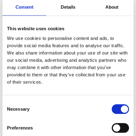
Consent
Details
About
This website uses cookies
We use cookies to personalise content and ads, to
Antal
Lägg ti
KÖP
provide social media features and to analyse our traffic.
st
We also share information about your use of our site with
our social media, advertising and analytics partners who
5 st i lager
Lagerstatus
Artikelnr
169785-2
Tillverkare
may combine it with other information that you’ve
Consilimo
provided to them or that they’ve collected from your use
of their services.
Fri frakt över 995kr
Snabba leveranser
Enkel betalning med Klarna
Consent
Necessary
Selection
BESKRIVNING
Preferences