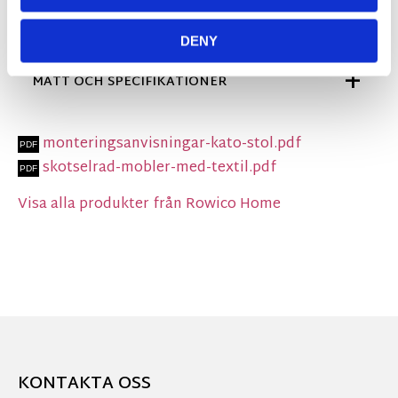
design möter skön komfort.
Säljs endast i 2-pack.
DENY
MÅTT OCH SPECIFIKATIONER
monteringsanvisningar-kato-stol.pdf
skotselrad-mobler-med-textil.pdf
Visa alla produkter från Rowico Home
KONTAKTA OSS