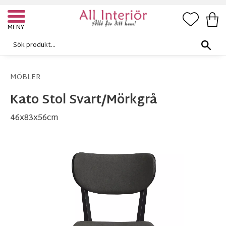
FAVORI
KUN
Meny
MÖBLER
Kato Stol Svart/Mörkgrå
46x83x56cm