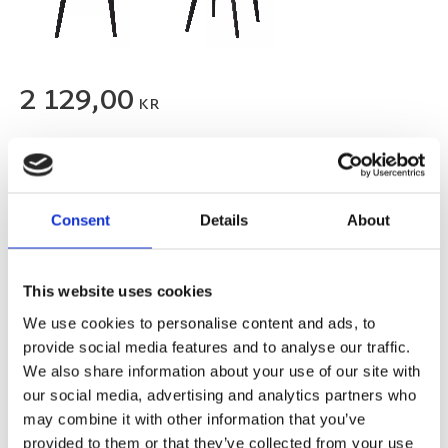
2 129,00
KR
FLER FÄRGER
Consent
Details
About
This website uses cookies
We use cookies to personalise content and ads, to
provide social media features and to analyse our traffic.
We also share information about your use of our site with
our social media, advertising and analytics partners who
Välj antal
Lägg ti
KÖP
may combine it with other information that you’ve
provided to them or that they’ve collected from your use