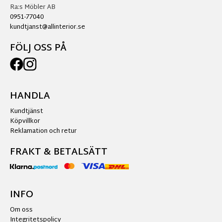
Ra:s Möbler AB
0951-77040
kundtjanst@allinterior.se
FÖLJ OSS PÅ
HANDLA
Kundtjänst
Köpvillkor
Reklamation och retur
FRAKT & BETALSÄTT
INFO
Om oss
Integritetspolicy