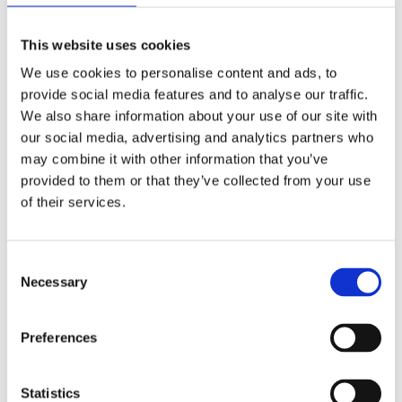
Fri hemleverans över 995kr
Snabba leveranser
This website uses cookies
Enkel betalning med Klarna
We use cookies to personalise content and ads, to
provide social media features and to analyse our traffic.
We also share information about your use of our site with
BESKRIVNING
our social media, advertising and analytics partners who
may combine it with other information that you’ve
provided to them or that they’ve collected from your use
Kilian avlastningsbord i vitpigmenterad ek
of their services.
förenar skandinavisk enkelhet med en
välbalanserad och luftig design som gör det lika
funktionellt som estetiskt tilltalande. De rena
Consent
linjerna och den avskalade formen skapar ett
Necessary
Selection
uttryck som känns modernt men samtidigt
tidlöst, och som gör bordet enkelt att integrera i
Preferences
hemmets olika miljöer.
Tack vare sin luftiga konstruktion och
Statistics