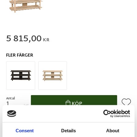
5 815,00
KR
FLER FÄRGER
Antal
Lägg ti
KÖP
st
I lager 2-10 dagars leveranstid
Lagerstatus
Artikelnr
128101
Tillverkare
Rowico Home
Consent
Details
About