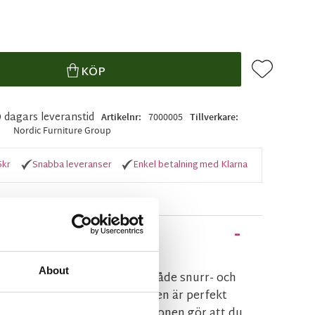
Lägg till i f
KÖP
0 dagars leveranstid
Artikelnr
7000005
Tillverkare
Nordic Furniture Group
5kr
Snabba leveranser
Enkel betalning med Klarna
About
n bekväm reclinerfåtölj med både snurr- och
forten är helt underbar då den är perfekt
Den manuella reclinerfunktionen gör att du