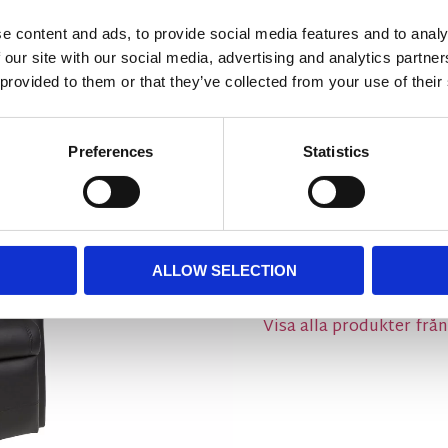
kan fälla upp fotstöde
e content and ads, to provide social media features and to analy
nackstödet. Alla slity
 our site with our social media, advertising and analytics partn
har konstläder.
 provided to them or that they’ve collected from your use of their
Hjellegjerde har varit 
Med modern norsk desi
natur och historia, vil
Preferences
Statistics
MÅTT OCH SPECIFIKA
ALLOW SELECTION
Visa alla produkter frå