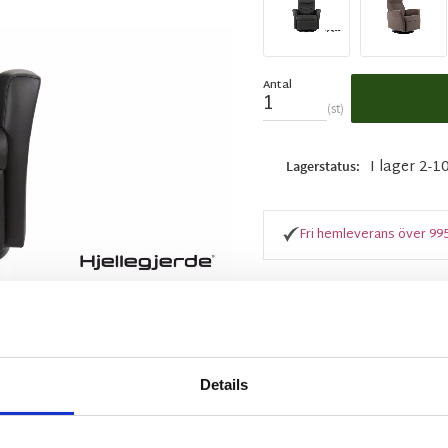
Antal
st
I lager 2-1
Lagerstatus
Fri hemleverans över 99
BESKRIVNING
Details
King Hjellegjerde är e
gungfunktion. Sittkom
ergonomisk utformad. 