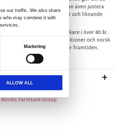
t och luta ryggen bakåt. Du kan även justera
se our traffic. We also share
tor har äkta läder medans sidor och liknande
ers who may combine it with
 services.
en ledande norsk möbeltillverkare i över 80 år.
gn, inspirerad av gamla traditioner och norsk
l Hjellegjerde skapa trender för framtiden.
Marketing
TIONER
ALLOW ALL
n Nordic Furniture Group