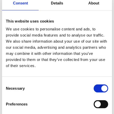
Consent
Details
About
This website uses cookies
We use cookies to personalise content and ads, to
Antal
Lägg ti
provide social media features and to analyse our traffic.
KÖP
st
We also share information about your use of our site with
our social media, advertising and analytics partners who
2 st i lager
may combine it with other information that you’ve
Lagerstatus
Artikelnr
45286-2
Tillverkare
Wikholm Form
provided to them or that they’ve collected from your use
of their services.
Fri frakt över 995kr
Snabba leveranser
Enkel betalning med Klarna
Consent
Necessary
Selection
Fin metallmistel i en härlig färg av antik grön. Kan
Preferences
hängas på väggen men även hängas upp ovanför en