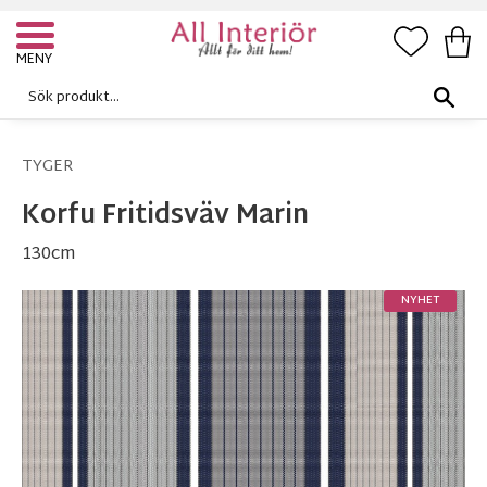
FAVORI
KUN
Meny
TYGER
Korfu Fritidsväv Marin
130cm
NYHET