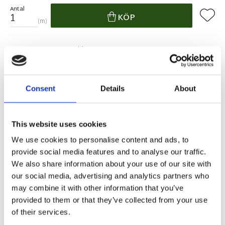
Antal
Lägg ti
KÖP
m
22.8 m i lager
Lagerstatus
Artikelnr
30188
Tillverkare
Redlunds
Fri frakt över 995kr
Consent
Details
About
Snabba leveranser
Enkel betalning med Klarna
This website uses cookies
We use cookies to personalise content and ads, to
BESKRIVNING
provide social media features and to analyse our traffic.
We also share information about your use of our site with
our social media, advertising and analytics partners who
Kraftigt, styvt tyg anpassat för utomhusbruk.
may combine it with other information that you’ve
Kommer här med randigt mönster i marinblått
provided to them or that they’ve collected from your use
och grått i olika breda ränder.
of their services.
Tål fukt, solljus samt är mögelresistent och