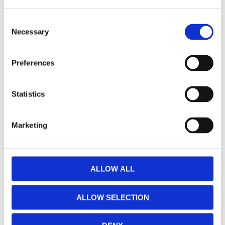
passar till många av dina utomhus projekt.
Exempelvis till dynor, vindskydd eller markis.
Consent
Necessary
Selection
MÅTT OCH SPECIFIKATIONER
Preferences
Visa alla produkter från Redlunds
Statistics
RELATERADE PRODUKTER
Marketing
NYHET
Lägg till i favoriter
ALLOW ALL
ALLOW SELECTION