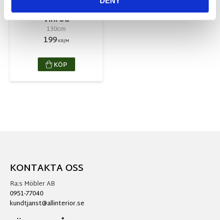
DENY
Bari Fritidsväv
Vinröd
130cm
199
KR/M
KÖP
KONTAKTA OSS
Ra:s Möbler AB
0951-77040
kundtjanst@allinterior.se