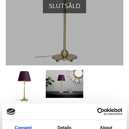
SLUTSÅLD
299,00
KR
Consent
Details
About