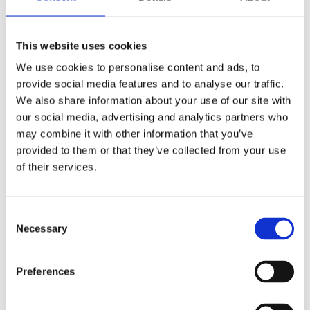
FLER FÄRGER
This website uses cookies
We use cookies to personalise content and ads, to
provide social media features and to analyse our traffic.
We also share information about your use of our site with
Lägg till i favoriter
our social media, advertising and analytics partners who
BEVAKA
may combine it with other information that you’ve
provided to them or that they’ve collected from your use
of their services.
Slutsåld
Lagerstatus
Artikelnr
BF3041BG
Tillverkare
Cottex
Consent
Fri frakt över 995kr
Necessary
Snabba leveranser
Selection
Enkel betalning med Klarna
Preferences
Elegant lampfot i borstad guld färg som kan