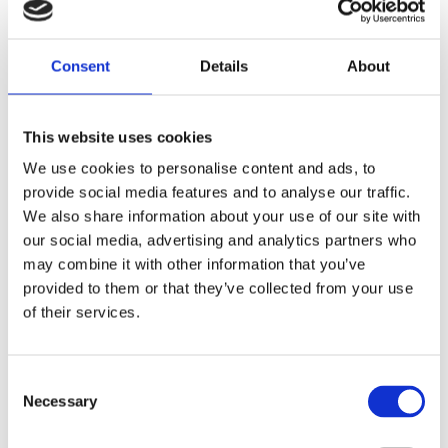
Fri frakt över 995kr
Snabba leveranser
Consent
Details
About
Enkel betalning med Klarna
This website uses cookies
We use cookies to personalise content and ads, to
BESKRIVNING
provide social media features and to analyse our traffic.
We also share information about your use of our site with
Lampsladd med lamppropp för montering i
our social media, advertising and analytics partners who
armaturer eller på lamphållare.
may combine it with other information that you’ve
provided to them or that they’ve collected from your use
of their services.
MÅTT OCH SPECIFIKATIONER
Consent
Visa alla produkter från Malmbergs
Necessary
Selection