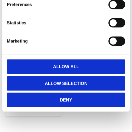
RELATERADE PRODUKTER
Preferences
NYHET
Statistics
Lägg till i favoriter
Marketing
ALLOW ALL
Lampsladd med
lamppropp
ALLOW SELECTION
2-pol - 15cm
28,00
KR
DENY
INFO