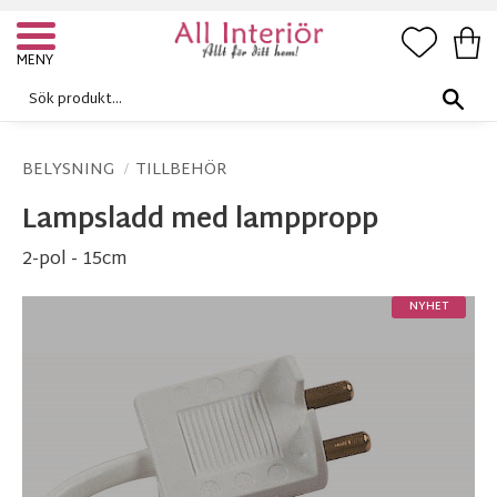
FAVORI
KUN
Meny
BELYSNING
TILLBEHÖR
Lampsladd med lamppropp
2-pol - 15cm
NYHET