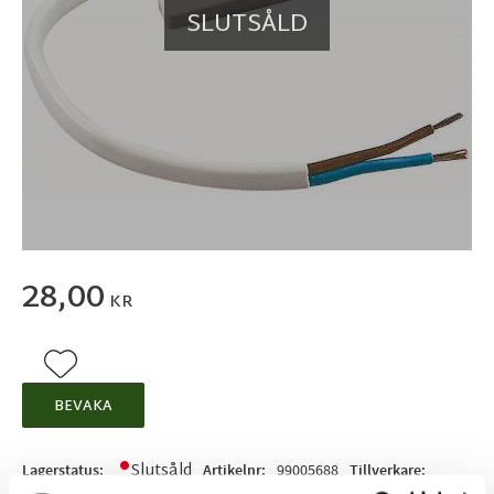
SLUTSÅLD
28,00
KR
Lägg till i favoriter
BEVAKA
Slutsåld
Lagerstatus
Artikelnr
99005688
Tillverkare
Malmbergs