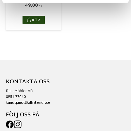
49,00
KR
KÖP
KONTAKTA OSS
Ra:s Möbler AB
0951-77040
kundtjanst@allinterior.se
FÖLJ OSS PÅ