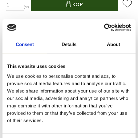
Lägg ti
KÖP
st
22 st i lager
Lagerstatus
Artikelnr
063-30
Tillverkare
Star Trading
Consent
Details
About
Fri frakt över 995kr
Snabba leveranser
Enkel betalning med Klarna
This website uses cookies
We use cookies to personalise content and ads, to
provide social media features and to analyse our traffic.
BESKRIVNING
We also share information about your use of our site with
our social media, advertising and analytics partners who
2p antikljus. Tillverkade utav äkta vax, med en
may combine it with other information that you’ve
mycket naturtrogen låga som lyser med varmvitt
provided to them or that they’ve collected from your use
sken. De har en inbyggd timer som gör det enkelt
of their services.
att bestämma när de ska lysa. Undvik att ställa
dem i direkt solljus då de kan smälta av värmen.