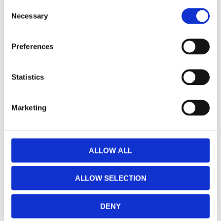
Consent
Necessary
Selection
MÅTT OCH SPECIFIKATIONER
Preferences
Visa alla produkter från Star Trading
Statistics
RELATERADE PRODUKTER
Marketing
NYHET
Lägg till i favoriter
ALLOW ALL
ALLOW SELECTION
DENY
Batteri AAA
6-pack