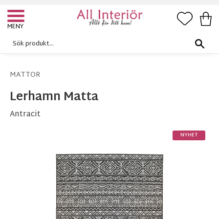
FAVORI
KUN
Meny
MATTOR
Lerhamn Matta
Antracit
NYHET