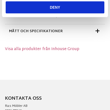
det behövs, låt sedan mattan plantorka. En riktigt
DENY
praktisk och snygg matta som ger en trevligt
ombonad känsla till altan, uterum och kök.
MÅTT OCH SPECIFIKATIONER
Visa alla produkter från Inhouse Group
KONTAKTA OSS
Ra:s Möbler AB