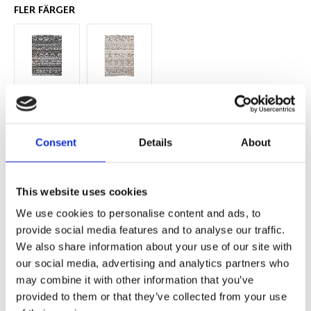
FLER FÄRGER
Storlek
Consent
Details
About
Antal
Lägg ti
KÖP
st
This website uses cookies
We use cookies to personalise content and ads, to
I lager 2-10 dagars leveranstid
Lagerstatus
Artikelnr
provide social media features and to analyse our traffic.
117221
Tillverkare
Inhouse Group
We also share information about your use of our site with
our social media, advertising and analytics partners who
Fri frakt över 995kr
Snabba leveranser
may combine it with other information that you’ve
Enkel betalning med Klarna
provided to them or that they’ve collected from your use