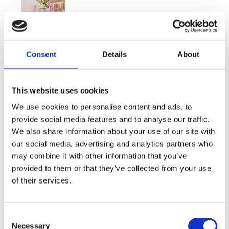
99,00
KR
Consent
Details
About
FLER FÄRGER
This website uses cookies
We use cookies to personalise content and ads, to
provide social media features and to analyse our traffic.
We also share information about your use of our site with
our social media, advertising and analytics partners who
Antal
Lägg ti
may combine it with other information that you’ve
KÖP
st
provided to them or that they’ve collected from your use
of their services.
9 st i lager
Lagerstatus
Artikelnr
173007-1
Tillverkare
Consilimo
Consent
Necessary
Fri frakt över 995kr
Selection