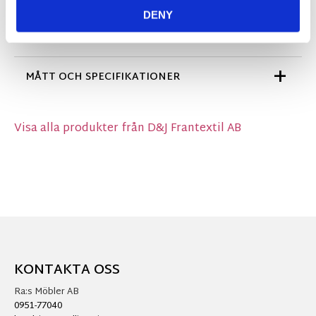
fairtrade-certifierad bomull som bidrar till bättre
DENY
villkor för både odlare och anställda.
MÅTT OCH SPECIFIKATIONER
Visa alla produkter från D&J Frantextil AB
KONTAKTA OSS
Ra:s Möbler AB
0951-77040