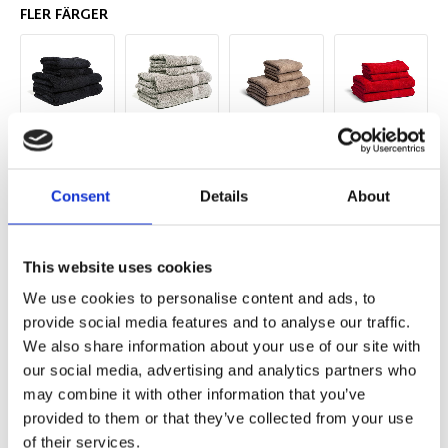
FLER FÄRGER
Consent
Details
About
This website uses cookies
We use cookies to personalise content and ads, to
provide social media features and to analyse our traffic.
We also share information about your use of our site with
Antal
our social media, advertising and analytics partners who
Lägg ti
KÖP
st
may combine it with other information that you’ve
provided to them or that they’ve collected from your use
of their services.
Lagerstatus
Artikelnr
410004-62-18
Tillverkare