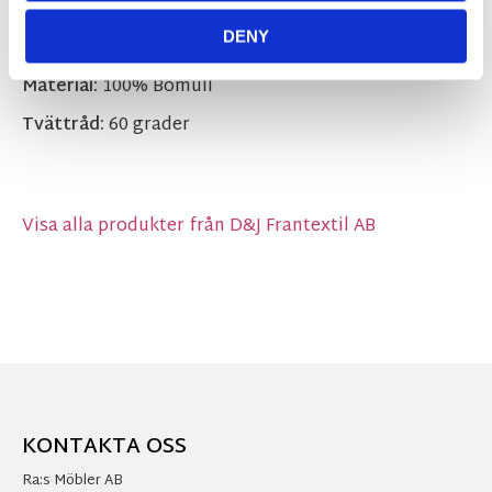
Storlekar:
1: 50x70cm, 2: 70x130 cm
DENY
Tjocklek:
550 g/m²
Material:
100% Bomull
Tvättråd:
60 grader
Visa alla produkter från D&J Frantextil AB
KONTAKTA OSS
Ra:s Möbler AB