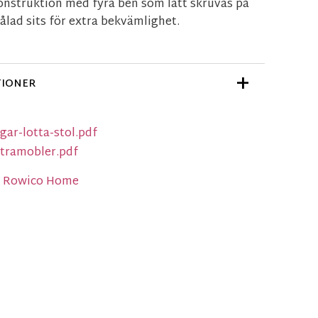
onstruktion med fyra ben som lätt skruvas på
kålad sits för extra bekvämlighet.
TIONER
ar-lotta-stol.pdf
_tramobler.pdf
ån Rowico Home