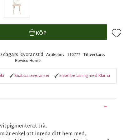
Lägg till i f
KÖP
10 dagars leveranstid
Artikelnr
110777
Tillverkare
Rowico Home
5kr
Snabba leveranser
Enkel betalning med Klarna
 vitpigmenterat trä.
om är enkel att inreda ditt hem med.