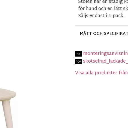
Stolen har en stadig k
för hand och en lätt s
Säljs endast i 4-pack.
MÅTT OCH SPECIFIKA
monteringsanvisning
skotselrad_lackade
Visa alla produkter fr