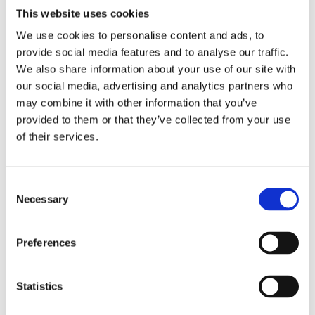
This website uses cookies
We use cookies to personalise content and ads, to
BESKRIVNING
provide social media features and to analyse our traffic.
We also share information about your use of our site with
our social media, advertising and analytics partners who
Lyon dark grey är en handvävd matta i fin
may combine it with other information that you’ve
ull. Mattan är vävd i en teknik som ger en grövre
provided to them or that they’ve collected from your use
struktur med mycket liv. Tjockleken är ca 1 cm.
of their services.
Kortsidorna har en smal vävd kantning medan
långsidorna avslutas av en vågig kant som ger en
vacker och taktil känsla. En härligt tjock matta
Consent
som är mjuk och skön att sätta fötterna på.
Necessary
Selection
Mattans kvalitet framhäver ullen på ett bra sätt
och den svarta varptråden är en extra fin detalj.
Preferences
Ull är ett lättskött material eftersom den är
naturligt smutsavvisande och slitstark. Lyon i
färgställning dark grey är mörkt grå med en
Statistics
melerad effekt. En matta som passar i de flesta