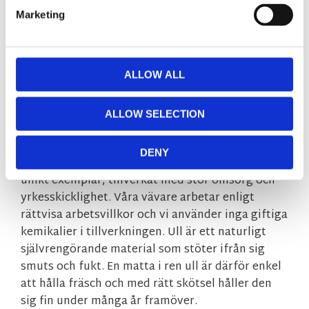
interiörer, stilar och rum. Inred med Lyon för att
Marketing
skapa en ombonad och mysig känsla i såväl
vardagsrum som i matsal och sovrum.
Tidlös design
ALLOW ALL
Handvävd ullmatta
Slitstark och lättskött
ALLOW SELECTION
Lyon vävs för hand i Indien av erfarna
hantverkare, därför kan små skillnader i nyans
DENY
och vävstruktur förekomma. Varje matta är ett
unikt exemplar, tillverkat med stor omsorg och
yrkesskicklighet. Våra vävare arbetar enligt
rättvisa arbetsvillkor och vi använder inga giftiga
kemikalier i tillverkningen. Ull är ett naturligt
självrengörande material som stöter ifrån sig
smuts och fukt. En matta i ren ull är därför enkel
att hålla fräsch och med rätt skötsel håller den
sig fin under många år framöver.