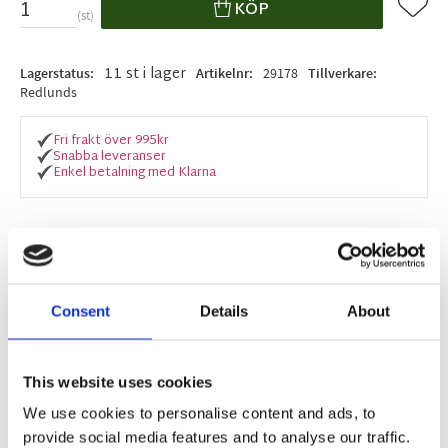
Lägg ti
KÖP
st
11 st i lager
Lagerstatus
Artikelnr
29178
Tillverkare
Redlunds
Fri frakt över 995kr
Snabba leveranser
Enkel betalning med Klarna
BESKRIVNING
Consent
Details
About
Gullig grillvante av återvunnen bomull och
återvunnen polyester med broderade detaljer på
framsidan.
This website uses cookies
We use cookies to personalise content and ads, to
provide social media features and to analyse our traffic.
MÅTT OCH SPECIFIKATIONER