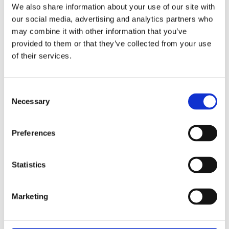
We also share information about your use of our site with
our social media, advertising and analytics partners who
may combine it with other information that you’ve
Visa alla produkter från Redlunds
provided to them or that they’ve collected from your use
of their services.
RELATERADE PRODUKTER
Consent
NYHET
NYHET
Necessary
Selection
Lägg till i favoriter
Lägg till 
Preferences
Statistics
Majken
Majken
Kökshandduk
Kökshandduk
Marketing
Beige
Röd
50x70cm
50x70cm