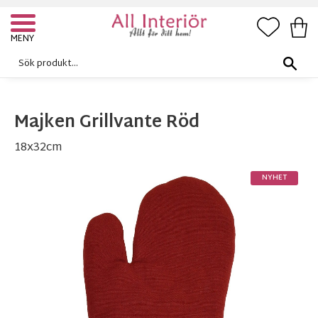
FAVORI
KUN
Meny
Majken Grillvante Röd
18x32cm
NYHET