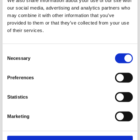
We also share information about your use of our site with
our social media, advertising and analytics partners who
Fri frakt över 995kr
Snabba leveranser
may combine it with other information that you’ve
Enkel betalning med Klarna
provided to them or that they’ve collected from your use
of their services.
BESKRIVNING
Consent
Necessary
Selection
Vacker och stilren metervara i ett kraftigare tyg
med blommigt mönster i blått på ljus botten.
Preferences
MÅTT OCH SPECIFIKATIONER
Statistics
Marketing
Visa alla produkter från SVP Textil