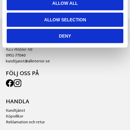
ALLOW ALL
ALLOW SELECTION
DENY
KONTAKTA OSS
Ra:s Möbler AB
0951-77040
kundtjanst@allinterior.se
FÖLJ OSS PÅ
HANDLA
Kundtjänst
Köpvillkor
Reklamation och retur