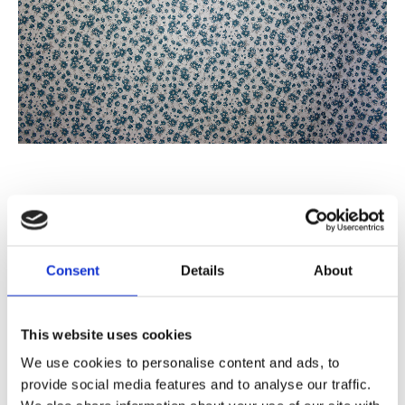
219
KR/M
Consent
Details
About
Antal
Lägg ti
KÖP
m
This website uses cookies
We use cookies to personalise content and ads, to
15.5 m i lager
Lagerstatus
Artikelnr
12743-12
Tillverkare
provide social media features and to analyse our traffic.
SVP Textil