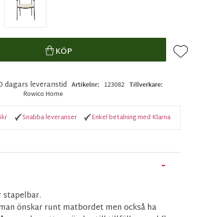
Lägg till i f
KÖP
10 dagars leveranstid
Artikelnr
123082
Tillverkare
Rowico Home
5kr
Snabba leveranser
Enkel betalning med Klarna
stapelbar.
t man önskar runt matbordet men också ha