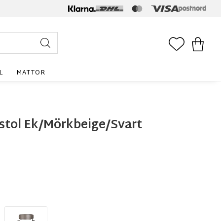
FAVORITE
KUNDV
L
MATTOR
tol Ek/Mörkbeige/Svart