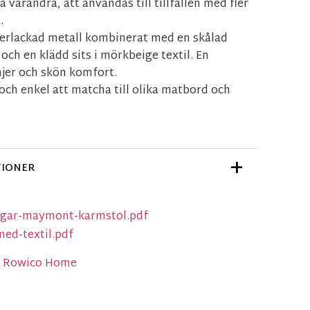
 varandra, att användas till tillfällen med fler
.
verlackad metall kombinerat med en skålad
och en klädd sits i mörkbeige textil. En
njer och skön komfort.
 och enkel att matcha till olika matbord och
TIONER
ngar-maymont-karmstol.pdf
med-textil.pdf
ån Rowico Home