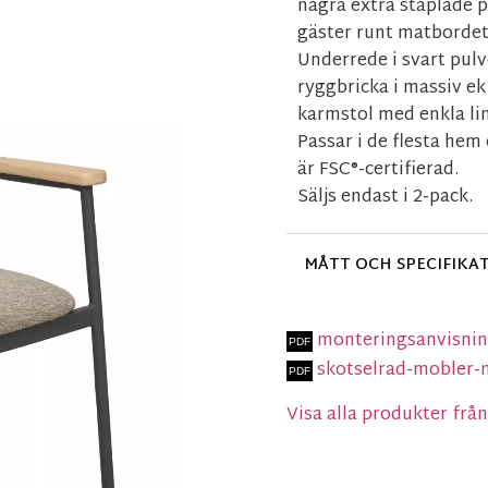
några extra staplade på
gäster runt matbordet
Underrede i svart pul
ryggbricka i massiv ek 
karmstol med enkla li
Passar i de flesta hem
är FSC®-certifierad.
Säljs endast i 2-pack.
MÅTT OCH SPECIFIKA
monteringsanvisni
skotselrad-mobler-
Visa alla produkter fr