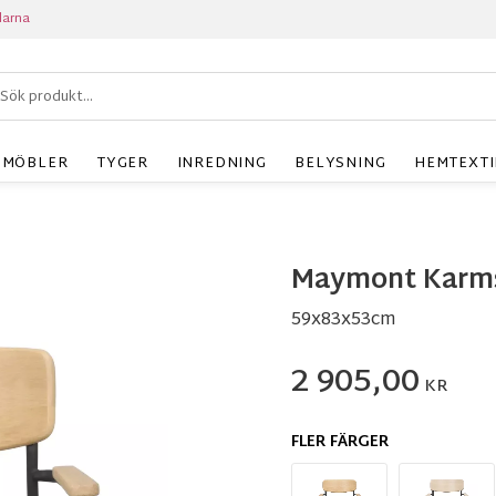
larna
MÖBLER
TYGER
INREDNING
BELYSNING
HEMTEXTI
Maymont Karms
59x83x53cm
2 905,00
KR
FLER FÄRGER