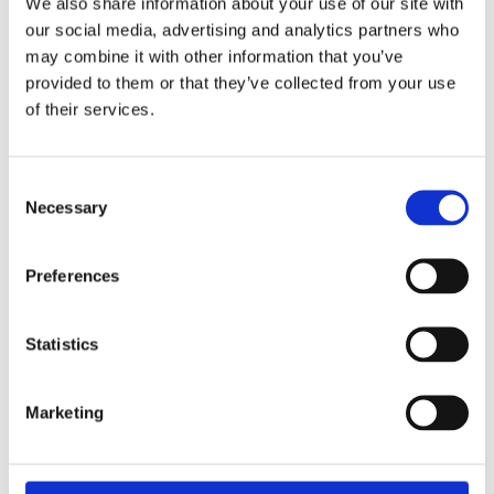
We also share information about your use of our site with
our social media, advertising and analytics partners who
Melfort tillägg 50x90 i lackad fanerad vildek
may combine it with other information that you’ve
passar till Melfort matbord och skapar plats för
provided to them or that they’ve collected from your use
fler personer.
of their services.
Det går att köpa till max två tilläggsskivor till
matbordet.
Consent
Observera att träets ådring skiljer sig mellan
Necessary
Selection
tilläggskivor och bord.
Preferences
MÅTT OCH SPECIFIKATIONER
Statistics
monteringsanvisningar-tillagg-melfort.pdf
Marketing
skotselrad-lack-mobler.pdf
Visa alla produkter från Rowico Home