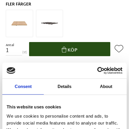
FLER FÄRGER
Antal
Lägg ti
KÖP
st
I lager 2-10 dagars leveranstid
Lagerstatus
Artikelnr
119746
Tillverkare
Rowico Home
Consent
Details
About
Fri hemleverans över 995kr
Snabba leveranser
Enkel betalning med Klarna
This website uses cookies
We use cookies to personalise content and ads, to
provide social media features and to analyse our traffic.
BESKRIVNING