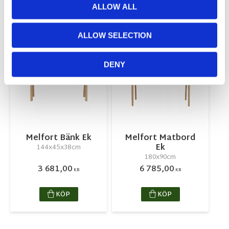
ALLOW ALL
RELATERADE PRODUKTER
ALLOW SELECTION
Lägg till i favoriter
Lägg till 
DENY
Melfort Bänk Ek
Melfort Matbord
Ek
144x45x38cm
180x90cm
3 681,00
6 785,00
KR
KR
KÖP
KÖP