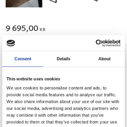
9 695,00
KR
FLER FÄRGER
Consent
Details
About
This website uses cookies
Lägg till i favoriter
We use cookies to personalise content and ads, to
BEVAKA
provide social media features and to analyse our traffic.
We also share information about your use of our site with
our social media, advertising and analytics partners who
Slutsåld
Lagerstatus
Artikelnr
119374
Tillverkare
may combine it with other information that you’ve
Rowico Home
provided to them or that they’ve collected from your use