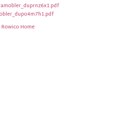
tramobler_duprnz6x1.pdf
mobler_dupo4m7h1.pdf
ån Rowico Home