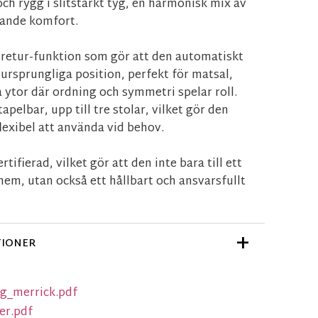
ch rygg i slitstarkt tyg, en harmonisk mix av
dande komfort.
 retur-funktion som gör att den automatiskt
in ursprungliga position, perfekt för matsal,
 ytor där ordning och symmetri spelar roll.
pelbar, upp till tre stolar, vilket gör den
flexibel att använda vid behov.
tifierad, vilket gör att den inte bara till ett
t hem, utan också ett hållbart och ansvarsfullt
TIONER
g_merrick.pdf
er.pdf