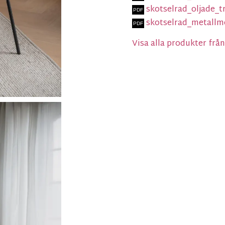
skotselrad_oljade_
skotselrad_metall
Visa alla produkter fr