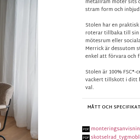
metallram möter sits o
stram form och inbju
Stolen har en praktisk
roterar tillbaka till s
mötesrum eller sociala
Merrick är dessutom sta
enkel att förvara och 
Stolen är 100% FSC®-cer
vackert tillskott i dit
val.
MÅTT OCH SPECIFIKA
monteringsanvisnin
skotselrad_tygmobl