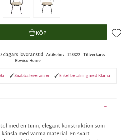
Lägg till i f
KÖP
10 dagars leveranstid
Artikelnr
128322
Tillverkare
Rowico Home
5kr
Snabba leveranser
Enkel betalning med Klarna
 stol med en tunn, elegant konstruktion som
 känsla med varma material. En svart