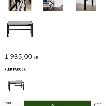
1 935,00
KR
FLER FÄRGER
Antal
Lägg ti