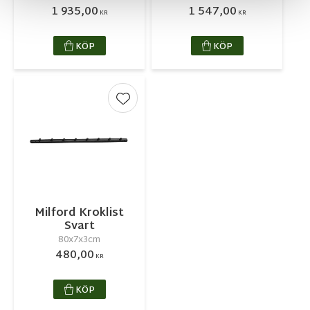
1 935,00
1 547,00
KR
KR
KÖP
KÖP
Lägg till i favoriter
Milford Kroklist
Svart
80x7x3cm
480,00
KR
KÖP