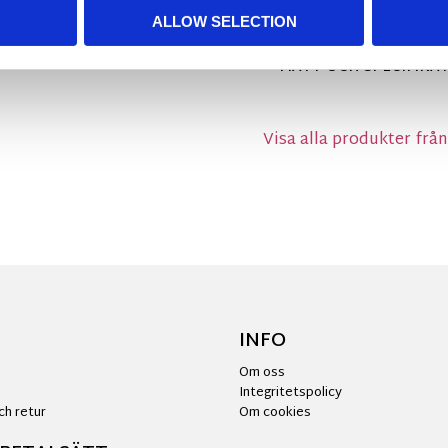
och ljudlöst.
ALLOW SELECTION
MÅTT OCH SPECIFIKA
Visa alla produkter från
INFO
Om oss
Integritetspolicy
ch retur
Om cookies