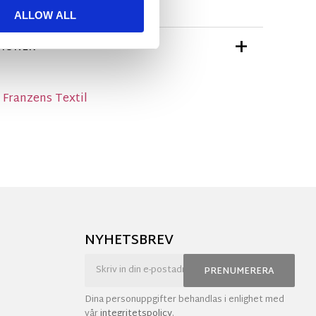
ALLOW ALL
TIONER
 Franzens Textil
NYHETSBREV
PRENUMERERA
Dina personuppgifter behandlas i enlighet med
vår
integritetspolicy
.