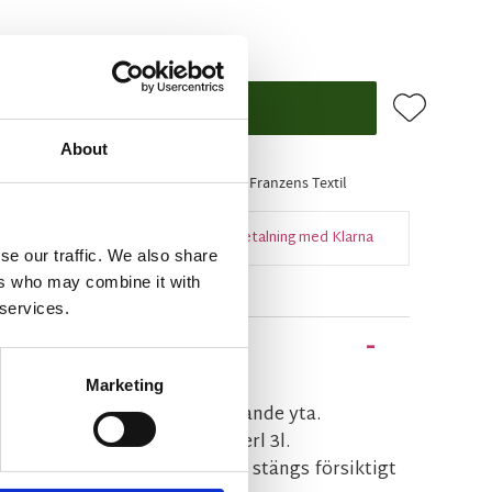
Lägg till i f
KÖP
About
ager
Artikelnr
976007
Tillverkare
Franzens Textil
Snabba leveranser
Enkel betalning med Klarna
se our traffic. We also share
ers who may combine it with
 services.
Marketing
alhink i svart med gummiliknande yta.
asthink som insats och rymmerl 3l.
soft close som gör att locket stängs försiktigt