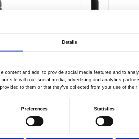
Antal
st
Details
1 st i l
Lagerstatus
Fri frakt över 995kr
e content and ads, to provide social media features and to analy
 our site with our social media, advertising and analytics partn
 provided to them or that they’ve collected from your use of their
BESKRIVNING
Preferences
Statistics
Snygg och stilren ped
Pedalhinken har en pl
Pedalhinken har också 