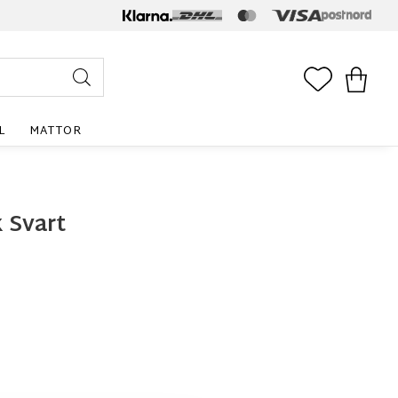
FAVORITE
KUNDV
L
MATTOR
 Svart