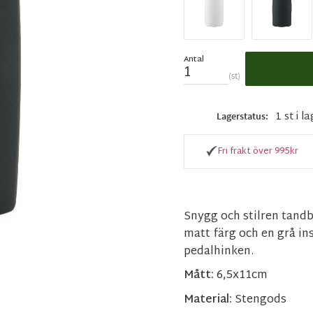
Antal
st
1 st i l
Lagerstatus
Fri frakt över 995kr
Snygg och stilren tand
matt färg och en grå i
pedalhinken.
Mått:
6,5x11cm
Material:
Stengods