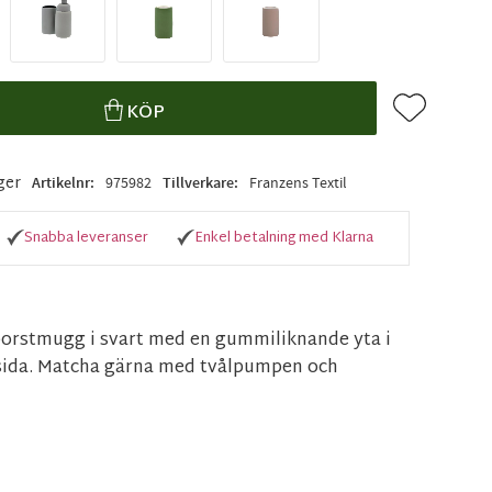
Lägg till i f
KÖP
ager
Artikelnr
975982
Tillverkare
Franzens Textil
Snabba leveranser
Enkel betalning med Klarna
borstmugg i svart med en gummiliknande yta i
nsida. Matcha gärna med tvålpumpen och