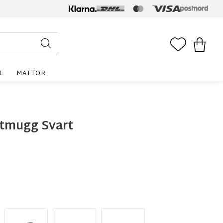
FAVORITE
KUNDV
L
MATTOR
tmugg Svart