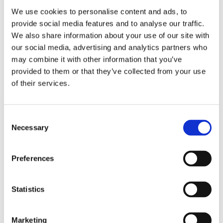
Antal
Lägg ti
We use cookies to personalise content and ads, to
KÖP
st
provide social media features and to analyse our traffic.
We also share information about your use of our site with
our social media, advertising and analytics partners who
2 st i lager
Lagerstatus
Artikelnr
77917
Tillverkare
Wikholm Form
may combine it with other information that you’ve
provided to them or that they’ve collected from your use
Fri frakt över 995kr
of their services.
Snabba leveranser
Enkel betalning med Klarna
Consent
Necessary
Selection
Snygg och stilren ljuslykta i grön ytterfärg och
guldig insida. Lyktan har flera dekorativa
Preferences
monsterablad runt om lyktan som syns extra tydligt
när man har tänt ljuset.
Statistics
Mått:
9x12cm
Material:
Glas
Marketing