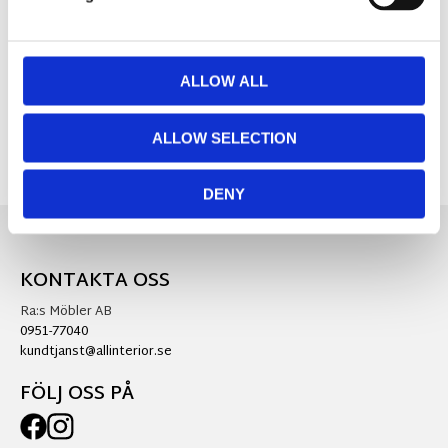
Foto:
Wikholm Form
Visa alla produkter från Wikholm Form
ALLOW ALL
ALLOW SELECTION
DENY
KONTAKTA OSS
Ra:s Möbler AB
0951-77040
kundtjanst@allinterior.se
FÖLJ OSS PÅ