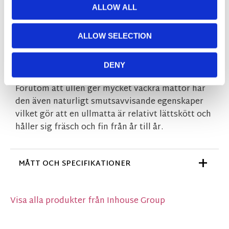
passar fint i exempelvis vardagsrum eller sovrum.
ALLOW ALL
Då mattan är handvävd är varje exemplar unikt,
färger och storlek kan alltså variera något från
ALLOW SELECTION
matta till matta. Med Nature pryder du ditt hem
med ett riktigt fint stycke hantverk. Ull är ett
DENY
naturmaterial med många fina egenskaper.
Förutom att ullen ger mycket vackra mattor har
den även naturligt smutsavvisande egenskaper
vilket gör att en ullmatta är relativt lättskött och
håller sig fräsch och fin från år till år.
MÅTT OCH SPECIFIKATIONER
Visa alla produkter från Inhouse Group