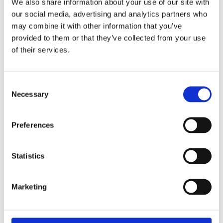
Lägg ti
We also share information about your use of our site with
KÖP
st
our social media, advertising and analytics partners who
may combine it with other information that you’ve
I lager 2-10 dagars leveranstid
Lagerstatus
Artikelnr
provided to them or that they’ve collected from your use
118872
Tillverkare
Inhouse Group
of their services.
Fri frakt över 995kr
Snabba leveranser
Consent
Enkel betalning med Klarna
Necessary
Selection
Preferences
BESKRIVNING
Statistics
Handvävd ullmatta i fin kvalitet som bidrar till en
mysig och ombonad känsla i din inredning.
Marketing
Nature är vävd för hand med en speciell teknik
som ger en struktur som påminner om små mjuka
garnbollar. Mattan är mjuk och skön att gå på och