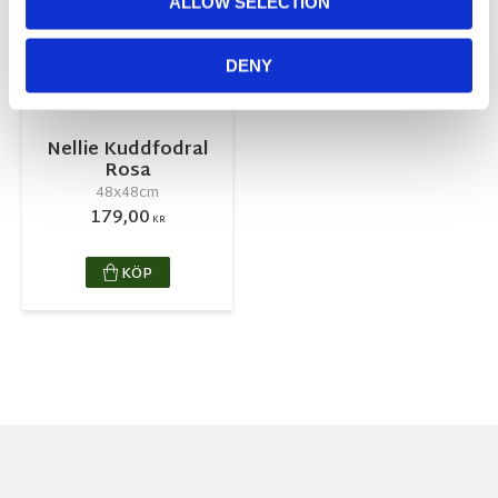
ALLOW SELECTION
DENY
Nellie Kuddfodral
Rosa
48x48cm
179,00
KR
KÖP