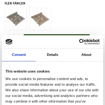
FLER FÄRGER
Antal
Lägg ti
KÖP
st
Consent
Details
About
2 st i lager
Lagerstatus
Artikelnr
240120-140-40
Tillverkare
Fondaco
Fri frakt över 995kr
This website uses cookies
Snabba leveranser
Enkel betalning med Klarna
We use cookies to personalise content and ads, to
provide social media features and to analyse our traffic.
We also share information about your use of our site with
our social media, advertising and analytics partners who
may combine it with other information that you’ve
BESKRIVNING