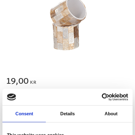
19,00
KR
FLER FÄRGER
Consent
Details
About