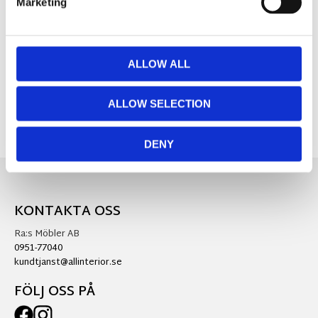
Marketing
MÅTT OCH SPECIFIKATIONER
ALLOW ALL
Visa alla produkter från Different Design
ALLOW SELECTION
DENY
KONTAKTA OSS
Ra:s Möbler AB
0951-77040
kundtjanst@allinterior.se
FÖLJ OSS PÅ