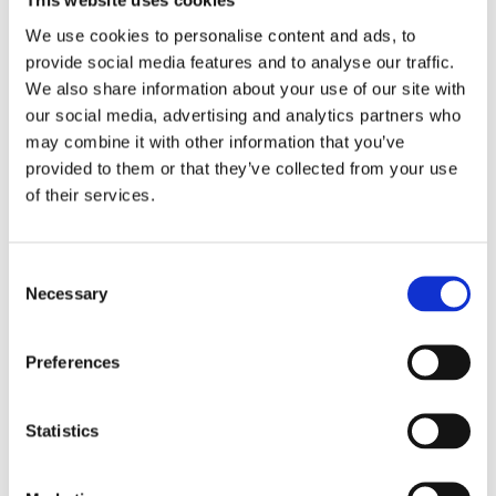
This website uses cookies
Antal
Lägg ti
KÖP
We use cookies to personalise content and ads, to
st
provide social media features and to analyse our traffic.
We also share information about your use of our site with
4 st i lager
Lagerstatus
Artikelnr
1629-2
Tillverkare
our social media, advertising and analytics partners who
Different Design
may combine it with other information that you’ve
provided to them or that they’ve collected from your use
Fri frakt över 995kr
of their services.
Snabba leveranser
Enkel betalning med Klarna
Consent
Necessary
Selection
BESKRIVNING
Preferences
Stilren servettring i rund vit plast med guld/vit
pärlemoklädd utsida. Ett fint komplement till din
Statistics
dukning.