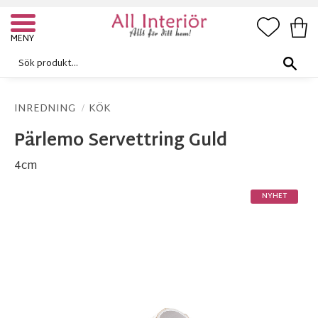
FAVORI
KUN
Meny
INREDNING
KÖK
Pärlemo Servettring Guld
4cm
NYHET