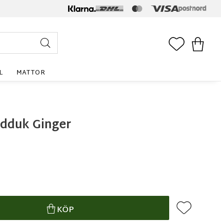
FAVORITE
KUNDV
L
MATTOR
dduk Ginger
Lägg till i f
KÖP