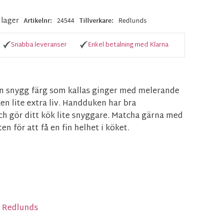
i lager
Artikelnr
24544
Tillverkare
Redlunds
Snabba leveranser
Enkel betalning med Klarna
en snygg färg som kallas ginger med melerande
n lite extra liv. Handduken har bra
 gör ditt kök lite snyggare. Matcha gärna med
en för att få en fin helhet i köket.
n Redlunds