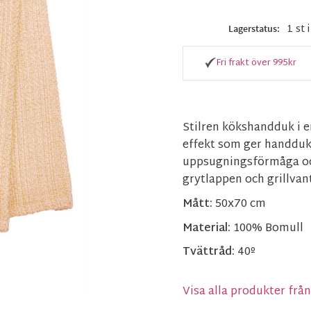
1 st 
Lagerstatus
Fri frakt över 995kr
Stilren kökshandduk i 
effekt som ger handduke
uppsugningsförmåga och
grytlappen och grillvant
Mått:
50x70 cm
Material:
100% Bomull
Tvättråd:
40º
Visa alla produkter frå