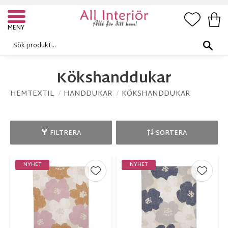
FAVORI
KUN
Meny
Kökshanddukar
HEMTEXTIL
HANDDUKAR
KÖKSHANDDUKAR
FILTRERA
SORTERA
NYHET
NYHET
Lägg till i favoriter
Lägg ti