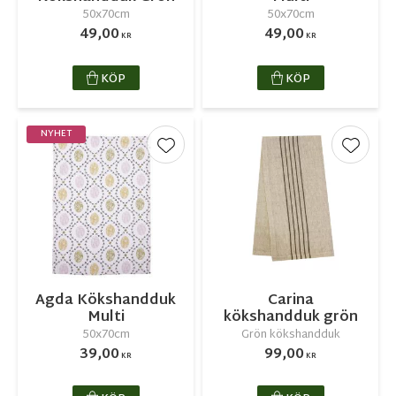
50x70cm
50x70cm
49,00
49,00
KR
KR
KÖP
KÖP
NYHET
Lägg till i favoriter
Lägg ti
Agda Kökshandduk
Carina
Multi
kökshandduk grön
50x70cm
Grön kökshandduk
39,00
99,00
KR
KR