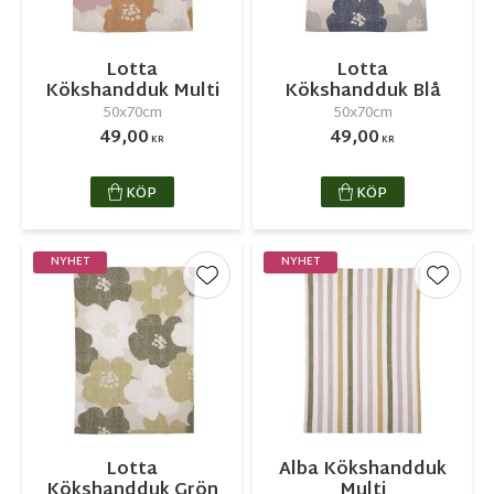
Lotta
Lotta
Kökshandduk Multi
Kökshandduk Blå
50x70cm
50x70cm
49,00
49,00
KR
KR
KÖP
KÖP
NYHET
NYHET
Lägg till i favoriter
Lägg ti
Lotta
Alba Kökshandduk
Kökshandduk Grön
Multi