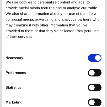
Lägg till i favoriter
Lägg ti
We use cookies to personalise content and ads, to
provide social media features and to analyse our traffic.
We also share information about your use of our site with
our social media, advertising and analytics partners who
may combine it with other information that you’ve
provided to them or that they’ve collected from your use
of their services.
Vide Kökshandduk
Every
Lin
Kökshandduk
50X70cm
50x70cm
Consent
49,00
59,00
KR
KR
Necessary
Selection
KÖP
KÖP
Preferences
NYHET
NYHET
Lägg till i favoriter
Lägg ti
Statistics
Marketing