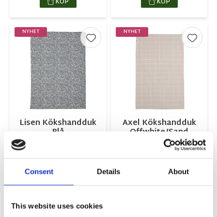
KÖP
KÖP
NYHET
NYHET
Lägg till i favoriter
Lägg ti
Lisen Kökshandduk
Axel Kökshandduk
Blå
Offwhite/Sand
50X70cm
50X70cm
49,00
49,00
KR
KR
Consent
Details
About
KÖP
KÖP
This website uses cookies
NYHET