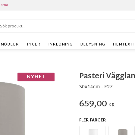
larna
MÖBLER
TYGER
INREDNING
BELYSNING
HEMTEXTI
Pasteri Väggla
NYHET
30x14cm - E27
659,00
KR
FLER FÄRGER