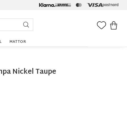
FAVORITE
KUNDV
L
MATTOR
mpa Nickel Taupe