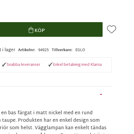
Lägg till i f
KÖP
t i lager
Artikelnr
94925
Tillverkare
EGLO
Snabba leveranser
Enkel betalning med Klarna
en bas färgat i matt nickel med en rund
 taupe. Produkten har en enkel design som
teriör som helst. Vägglampan kan enkelt tändas