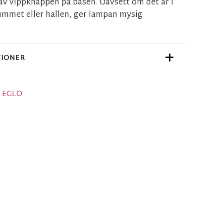
av vippknappen på basen. Oavsett om det är i
mmet eller hallen, ger lampan mysig
TIONER
n EGLO