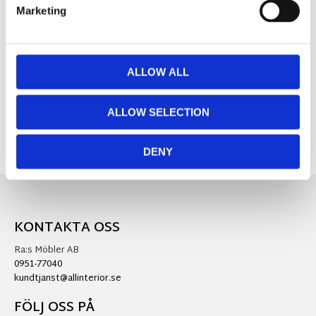
Marketing
MÅTT OCH SPECIFIKATIONER
ALLOW ALL
Visa alla produkter från Mr Plant
ALLOW SELECTION
DENY
KONTAKTA OSS
Ra:s Möbler AB
0951-77040
kundtjanst@allinterior.se
FÖLJ OSS PÅ