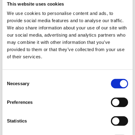
This website uses cookies
Antal
Lägg ti
KÖP
st
We use cookies to personalise content and ads, to
provide social media features and to analyse our traffic.
We also share information about your use of our site with
2 st i lager
Lagerstatus
Artikelnr
3680-21
Tillverkare
our social media, advertising and analytics partners who
Mr Plant
may combine it with other information that you’ve
Fri frakt över 995kr
provided to them or that they’ve collected from your use
Snabba leveranser
of their services.
Enkel betalning med Klarna
Consent
Necessary
Selection
BESKRIVNING
Preferences
Vacker och naturtrogen konstpion med en
stor ljusrosa ståtlig blomma och en knopp med
Statistics
fina gröna blad. Passar perfekt att pryda din
favoritvas.