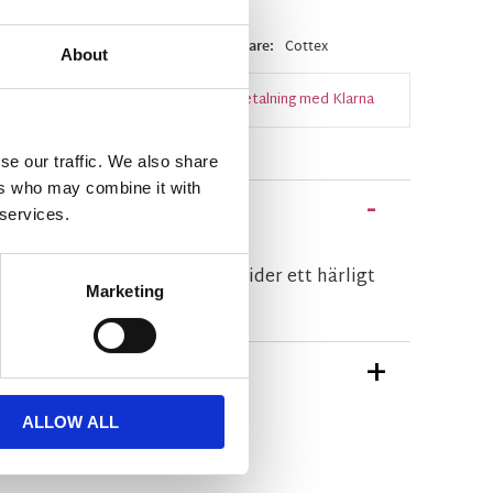
 lager
Artikelnr
P301785L
Tillverkare
Cottex
About
Snabba leveranser
Enkel betalning med Klarna
se our traffic. We also share
ers who may combine it with
 services.
änslan i de flest rum och sprider ett härligt
Marketing
ontakt medföljer ej.
TIONER
ALLOW ALL
n Cottex