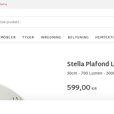
larna
MÖBLER
TYGER
INREDNING
BELYSNING
HEMTEXTI
Stella Plafond 
30cm - 700 Lumen - 300
599,00
KR
Antal
st