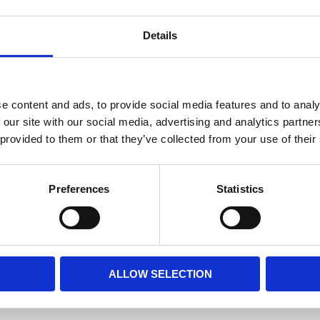
2 st i
Lagerstatus
Details
Fri frakt över 995kr
e content and ads, to provide social media features and to analy
 our site with our social media, advertising and analytics partn
BESKRIVNING
 provided to them or that they’ve collected from your use of their
En plafond som lyfter k
Preferences
Statistics
ljus omkring sig. Takk
MÅTT OCH SPECIFIKA
ALLOW SELECTION
Visa alla produkter frå